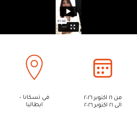
- في تسكانا
من ١٦ اكتوبر ٢٠٢٦
ايطاليا
الى ٢١ اكتوبر ٢٠٢٦