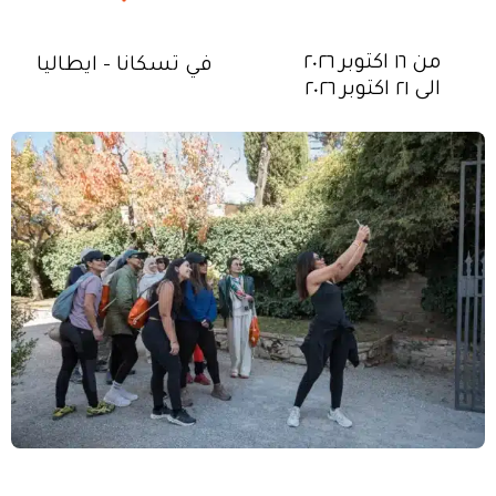
من ١٦ اكتوبر ٢٠٢٦
في تسكانا - ايطاليا
الى ٢١ اكتوبر ٢٠٢٦